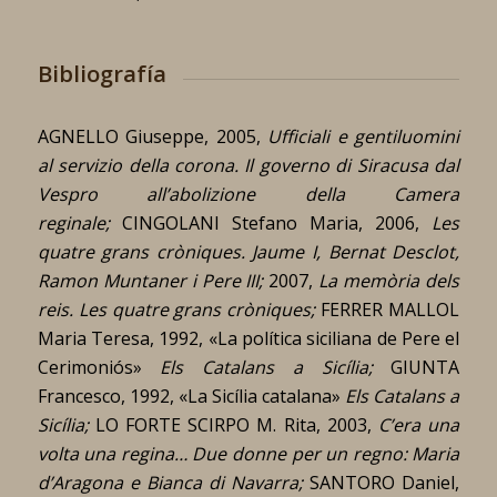
Bibliografía
AGNELLO Giuseppe, 2005,
Ufficiali e gentiluomini
al servizio della corona. Il governo di Siracusa dal
Vespro all’abolizione della Camera
reginale;
CINGOLANI Stefano Maria, 2006,
Les
quatre grans cròniques. Jaume I, Bernat Desclot,
Ramon Muntaner i Pere III;
2007,
La memòria dels
reis. Les quatre grans cròniques;
FERRER MALLOL
Maria Teresa, 1992, «La política siciliana de Pere el
Cerimoniós»
Els Catalans a Sicília;
GIUNTA
Francesco, 1992, «La Sicília catalana»
Els Catalans a
Sicília;
LO FORTE SCIRPO M. Rita, 2003,
C’era una
volta una regina… Due donne per un regno: Maria
d’Aragona e Bianca di Navarra;
SANTORO Daniel,