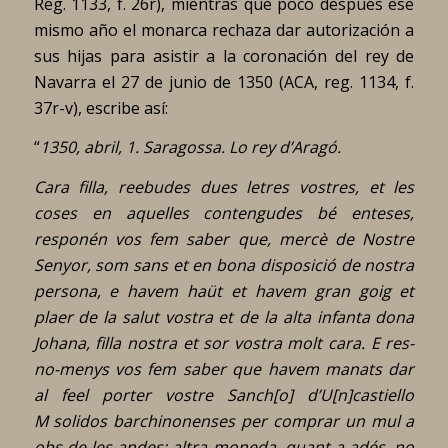
Reg. 1133, f. 26r), mientras que poco después ese
mismo año el monarca rechaza dar autorización a
sus hijas para asistir a la coronación del rey de
Navarra el 27 de junio de 1350 (ACA, reg. 1134, f.
37r-v), escribe así:
“
1350, abril, 1. Saragossa. Lo rey d’Aragó.
Cara filla, reebudes dues letres vostres, et les
coses en aquelles contengudes bé enteses,
responén vos fem saber que, mercè de Nostre
Senyor, som sans et en bona disposició de nostra
persona, e havem haüt et havem gran goig et
plaer de la salut vostra et de la alta infanta dona
Johana, filla nostra et sor vostra molt cara. E res-
no-menys vos fem saber que havem manats dar
al feel porter vostre Sanch[o] d’U[n]castiello
M solidos barchinonenses per comprar un mul a
obs de les andes; altra moneda, quant a adés, no