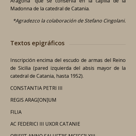
Aragona” que se conserva en la capilla de la
Madonna de la catedral de Catania.
*Agradezco la colaboración de Stefano Cingolani.
Textos epigráficos
Inscripción encima del escudo de armas del Reino
de Sicilia (pared izquierda del absis mayor de la
catedral de Catania, hasta 1952).
CONSTANTIA PETRI III
REGIS ARAG[ON]UM
FILIA
AC FEDERICI III UXOR CATANIE
OBI[I]T ANNO SALU[T]IS MC[CC]LXIII