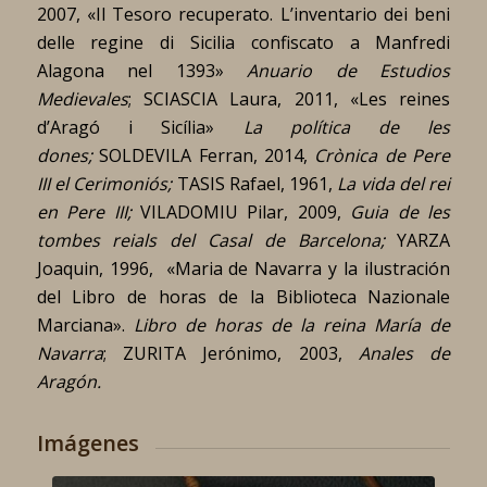
2007, «Il Tesoro recuperato. L’inventario dei beni
delle regine di Sicilia confiscato a Manfredi
Alagona nel 1393»
Anuario de Estudios
Medievales
; SCIASCIA Laura, 2011, «Les reines
d’Aragó i Sicília»
La política de les
dones;
SOLDEVILA Ferran, 2014,
Crònica de Pere
III el Cerimoniós;
TASIS Rafael, 1961,
La vida del rei
en Pere III;
VILADOMIU Pilar, 2009,
Guia de les
tombes reials del Casal de Barcelona;
YARZA
Joaquin, 1996, «Maria de Navarra y la ilustración
del Libro de horas de la Biblioteca Nazionale
Marciana».
Libro de horas de la reina María de
Navarra
; ZURITA Jerónimo, 2003,
Anales de
Aragón.
Imágenes