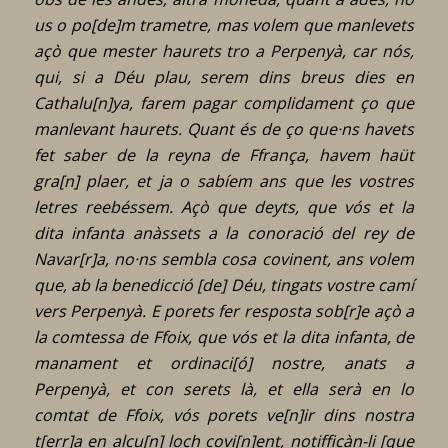
us o po[de]m trametre, mas volem que manlevets
açò que mester haurets tro a Perpenyà, car nós,
qui, si a Déu plau, serem dins breus dies en
Cathalu[n]ya, farem pagar complidament ço que
manlevant haurets. Quant és de ço que·ns havets
fet saber de la reyna de Ffrança, havem haüt
gra[n] plaer, et ja o sabíem ans que les vostres
letres reebéssem. Açò que deyts, que vós et la
dita infanta anàssets a la conoració del rey de
Navar[r]a, no·ns sembla cosa covinent, ans volem
que, ab la benedicció [de] Déu, tingats vostre camí
vers Perpenyà. E porets fer resposta sob[r]e açò a
la comtessa de Ffoix, que vós et la dita infanta, de
manament et ordinaci[ó] nostre, anats a
Perpenyà, et con serets là, et ella serà en lo
comtat de Ffoix, vós porets ve[n]ir dins nostra
t[err]a en alcu[n] loch covi[n]ent, notifficàn-li [que