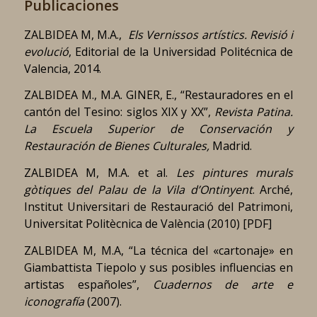
Publicaciones
ZALBIDEA M, M.A.,
Els Vernissos artístics. Revisió i
evolució
, Editorial de la Universidad Politécnica de
Valencia, 2014.
ZALBIDEA M., M.A. GINER, E., “Restauradores en el
cantón del Tesino: siglos XIX y XX”,
Revista Patina.
La Escuela Superior de Conservación y
Restauración de Bienes Culturales,
Madrid.
ZALBIDEA M, M.A. et al.
Les pintures murals
gòtiques del Palau de la Vila d’Ontinyent
. Arché,
Institut Universitari de Restauració del Patrimoni,
Universitat Politècnica de València (2010) [PDF]
ZALBIDEA M, M.A, “La técnica del «cartonaje» en
Giambattista Tiepolo y sus posibles influencias en
artistas españoles”,
Cuadernos de arte e
iconografía
(2007).