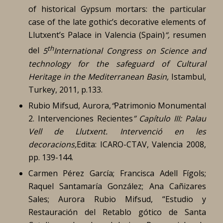
of historical Gypsum mortars: the particular
case of the late gothic’s decorative elements of
Llutxent’s Palace in Valencia (Spain)
“,
resumen
th
del
5
International Congress on Science and
technology for the safeguard of Cultural
Heritage in the Mediterranean Basin,
Istambul,
Turkey, 2011, p.133.
Rubio Mifsud, Aurora,
“
Patrimonio Monumental
2. Intervenciones Recientes
” Capítulo III: Palau
Vell de Llutxent. Intervenció en les
decoracions,
Edita: ICARO-CTAV, Valencia 2008,
pp. 139-144.
Carmen Pérez García; Francisca Adell Fígols;
Raquel Santamaría González; Ana Cañizares
Sales; Aurora Rubio Mifsud, “Estudio y
Restauración del Retablo gótico de Santa