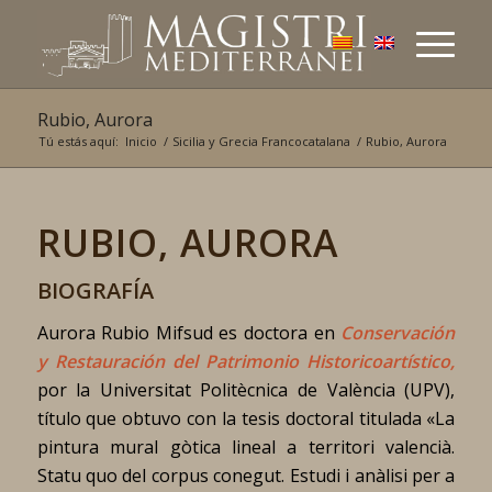
Rubio, Aurora
Tú estás aquí:
Inicio
/
Sicilia y Grecia Francocatalana
/
Rubio, Aurora
RUBIO, AURORA
BIOGRAFÍA
Aurora Rubio Mifsud es doctora en
Conservación
y Restauración del Patrimonio Historicoartístico,
por la Universitat Politècnica de València (UPV),
título que obtuvo con la tesis doctoral titulada «La
pintura mural gòtica lineal a territori valencià.
Statu quo del corpus conegut. Estudi i anàlisi per a