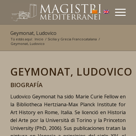
Geymonat, Ludovico
Tú estás aquí:
Inicio
/
Sicilia y Grecia Francocatalana
/
Geymonat, Ludovico
GEYMONAT, LUDOVICO
BIOGRAFÍA
Ludovico Geymonat ha sido Marie Curie Fellow en
la Bibliotheca Hertziana-Max Planck Institute for
Art History en Rome, Italia. Se licenció en Historia
del Arte por la Università di Torino y la Princeton
University (PhD, 2006). Sus publicaciones tratan la
pintura en Venecia a principios del siglo XIV, el