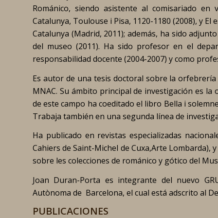
Románico, siendo asistente al comisariado en 
Catalunya, Toulouse i Pisa, 1120-1180
(2008), y
El 
Catalunya
(Madrid, 2011); además, ha sido adjunto 
del museo (2011). Ha sido profesor en el depa
responsabilidad docente (2004-2007) y como profe
Es autor de una tesis doctoral sobre la orfebrería c
MNAC. Su ámbito principal de investigación es la 
de este campo ha coeditado el libro
Bella i solemn
Trabaja también en una segunda línea de investiga
Ha publicado en revistas especializadas nacionale
Cahiers de Saint-Michel de Cuxa
,
Arte Lombarda
), 
sobre les colecciones de románico y gótico del Mus
Joan Duran-Porta es integrante del nuevo G
Autònoma de Barcelona, el cual está adscrito al De
PUBLICACIONES