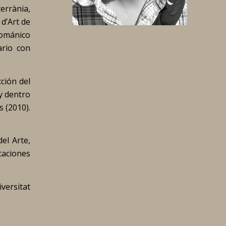
errània,
d’Art de
 románico
ario con
cción del
y dentro
s
(2010).
el Arte,
icaciones
ersitat