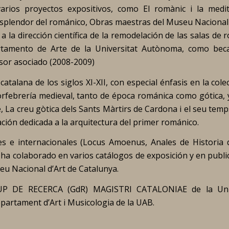
varios proyectos expositivos, como
El romànic i la medit
esplendor del románico, Obras maestras del Museu Nacional 
a la dirección científica de la remodelación de las salas de
rtamento de Arte de la Universitat Autònoma, como bec
sor asociado (2008-2009)
atalana de los siglos XI-XII, con especial énfasis en la cole
orfebrería medieval, tanto de época románica como gótica, 
e, La creu gòtica dels Sants Màrtirs de Cardona i el seu temp
ción dedicada a la arquitectura del primer románico.
s e internacionales (
Locus Amoenus, Anales de Historia d
y ha colaborado en varios catálogos de exposición y en publ
eu Nacional d’Art de Catalunya.
RUP DE RECERCA (GdR) MAGISTRI CATALONIAE de la Univ
partament d’Art i Musicologia de la UAB.