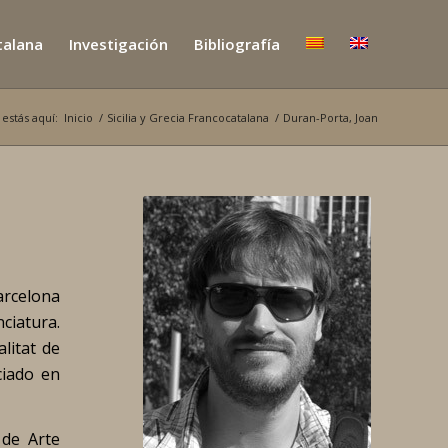
atalana
Investigación
Bibliografía
 estás aquí:
Inicio
/
Sicilia y Grecia Francocatalana
/
Duran-Porta, Joan
arcelona
ciatura.
litat de
ciado en
 de Arte