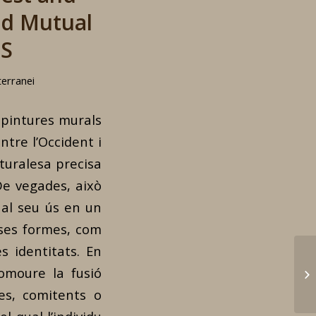
nd Mutual
TS
erranei
e pintures murals
ntre l’Occident i
aturalesa precisa
 De vegades, això
 al seu ús en un
rses formes, com
es identitats. En
romoure la fusió
Po
les, comitents o