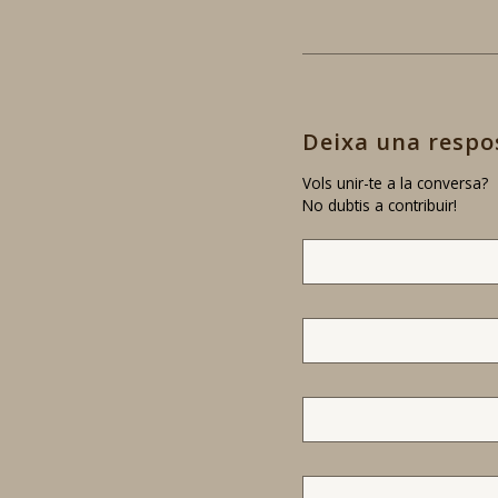
Deixa una respo
Vols unir-te a la conversa?
No dubtis a contribuir!