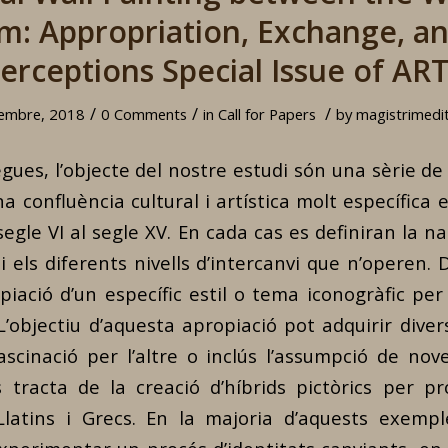
m: Appropriation, Exchange, a
erceptions Special Issue of AR
/
/
/
embre, 2018
0 Comments
in
Call for Papers
by
magistrimedit
egues, l’objecte del nostre estudi són una sèrie d
a confluència cultural i artística molt específica e
segle VI al segle XV. En cada cas es definiran la n
i els diferents nivells d’intercanvi que n’operen.
piació d’un específic estil o tema iconogràfic per
 L’objectiu d’aquesta apropiació pot adquirir dive
fascinació per l’altre o inclús l’assumpció de nov
s tracta de la creació d’híbrids pictòrics per p
Llatins i Grecs. En la majoria d’aquests exemp