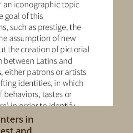
nters in
est and