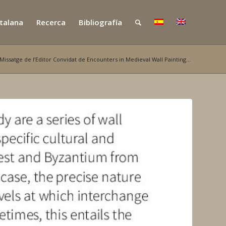
atalana
Recerca
Bibliografía
Missatge de l’Editor Convidat de Encounters in Medieval Wall Painting...