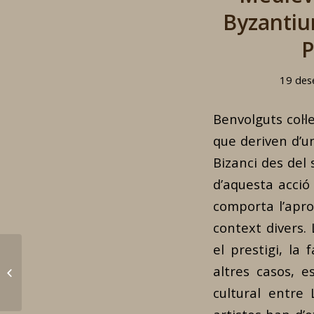
Byzantiu
P
19 des
Benvolguts col·l
que deriven d’un
Bizanci des del 
d’aquesta acció 
comporta l’apro
context divers.
el prestigi, la 
XVIII Jornadas de
altres casos, e
Bizanci
cultural entre 