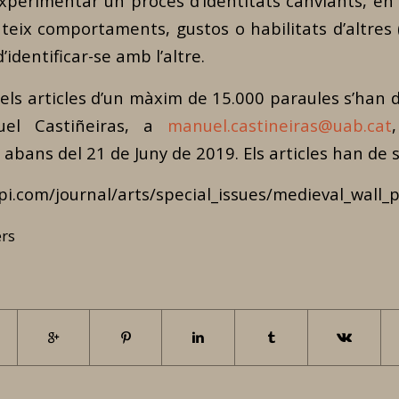
xperimentar un procés d’identitats canviants, en e
teix comportaments, gustos o habilitats d’altres 
d’identificar-se amb l’altre.
ls articles d’un màxim de 15.000 paraules s’han d’
uel Castiñeiras, a
m
anuel.castineiras@uab.cat
, abans del 21 de Juny de 2019. Els articles han de 
i.com/journal/arts/special_issues/medieval_wall_
ers