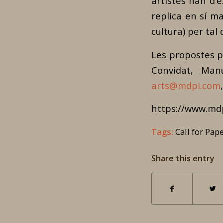
artistes han d’e
replica en sí ma
cultura) per tal 
Les propostes pe
Convidat, Man
arts@mdpi.com
https://www.mdp
Tags:
Call for Pap
Share this entry