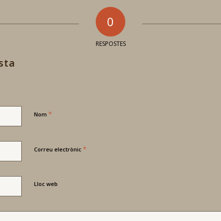
0
RESPOSTES
sta
*
Nom
*
Correu electrònic
Lloc web