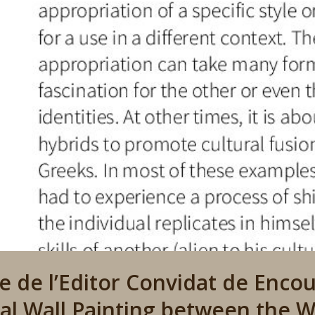
e de l’Editor Convidat de Encou
al Wall Painting between the W