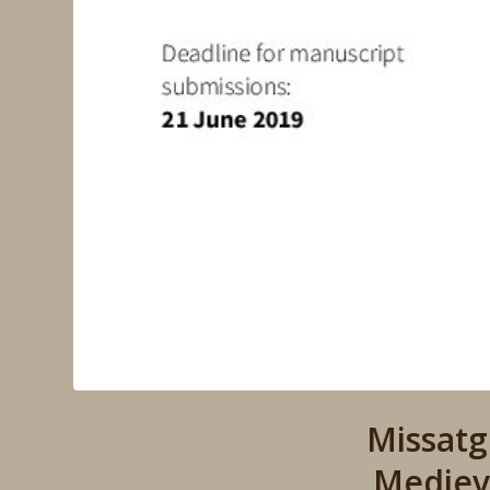
Missatg
Mediev