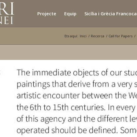
Projecte
Equip
Sicília i Grècia Francoc
Ets aquí:
Inici
/
Recerca
/
Call for Papers
/