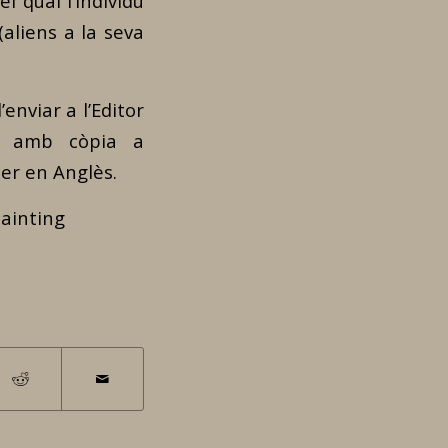
l qual l’individu
(aliens a la seva
enviar a l’Editor
, amb còpia a
ser en Anglès.
painting