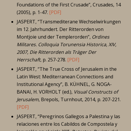
Foundations of the First Crusade”, Crusades, 14
(2005), p. 1-47.
[PDF]
JASPERT, “Transmediterane Wechselwirkungen
im 12. Jahrhundert. Der Ritterorden von
Montjoie und der Templerorden”,
Ordines
Militares. Colloquia Torunensia Historica, XIV,
2007, Die Ritterorden als Träger Der
Herrschaft
, p. 257-278.
[PDF]
JASPERT, “The True Cross of Jerusalem in the
Latin West: Mediterranean Connections and
Institutional Agency”, B. KÜHNEL, G. NOGA-
BANAI, H. VORHOLT (ed.),
Visual Constructs of
Jerusalem
, Brepols, Turnhout, 2014, p. 207-221.
[PDF]
JASPERT, “Peregrinos Gallegos a Palestina y las
relaciones entre los Cabildos de Compostela y