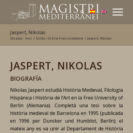
Jaspert, Nikolas
Ets aquí:
Inici
/
Sicília i Grècia Francocatalana
/
Jaspert, Nikolas
JASPERT, NIKOLAS
BIOGRAFÍA
Nikolas Jaspert estudià Història Medieval, Filologia
Hispànica i Història de l’Art en la Free University of
Berlin (Alemania). Completà una tesi sobre la
història medieval de Barcelona en 1995 (publicada
en 1996 per Duncker und Humblot, Berlín); el
mateix any es va unir al Departament de Història