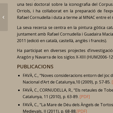
una tesi doctoral sobre la iconografia del
Corpus
Orriols, i ha col·laborat en la preparació de l’ex
Duran-Porta, Joan
Rafael Cornudella i duta a terme al MNAC entre el m
La seva recerca se centra en la pintura gòtica cat
juntament amb Rafael Cornudella i Guadaira Macías
2011 (edició en català, castellà, anglès i francès).
Ha participat en diverses projectes d’investigaci
Aragón y Navarra de los siglos X-XIII
(HUM2006-12
PUBLICACIONS
FAVÀ, C., “Noves consideracions entorn del joc d
Nacional d’Art de Catalunya,
10 (2009), p. 57-85.
FAVÀ, C., CORNUDELLA, R., “Els retaules de Tobe
Catalunya,
11 (2010), p. 63-89.
[PDF]
FAVÀ, C., “La Mare de Déu dels Àngels de Tortosa
Medievals,
II (2011), p. 68-88.
[PDF]