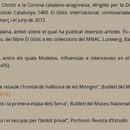
 Christi a la Corona catalano-aragonesa
, dirigida per la 
posició
Catalunya 1400. El Gòtic Internacional
, comissariada
arç i el juny de 2012.
alana, àmbit sobre el qual ha publicat diversos articles. És
, del llibre
El Gòtic a les col·leccions del MNAC
, Lunwerg, Ba
ó, entre els quals
Modelos, influencias e intenciones en el
475).
e retaule i frontal de Vallbona de les Monges”,
Butlletí del 
[PDF]
d i la primera etapa dels Serra”,
Butlletí del Museu Nacional
 i el seu pas per l’àmbit privat”,
Porticvm.
Revista d’Estudis