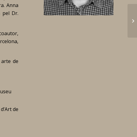
Dra. Anna
 pel Dr.
 coautor,
rcelona,
 arte de
Museu
 d’Art de