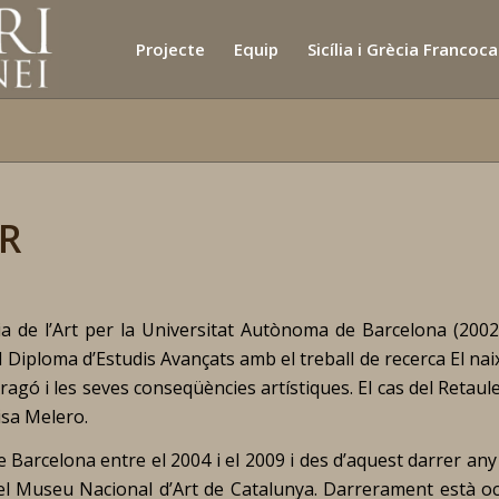
Projecte
Equip
Sicília i Grècia Francoc
R
ria de l’Art per la Universitat Autònoma de Barcelona (2002
el Diploma d’Estudis Avançats amb el treball de recerca
El na
Aragó i les seves conseqüències artístiques. El cas del Retaul
uisa Melero.
 Barcelona entre el 2004 i el 2009 i des d’aquest darrer any
 del Museu Nacional d’Art de Catalunya. Darrerament està o