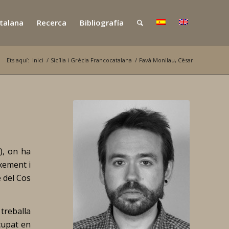
atalana
Recerca
Bibliografía
Ets aquí:
Inici
/
Sicília i Grècia Francocatalana
/
Favà Monllau, Cèsar
), on ha
ixement i
e del Cos
 treballa
cupat en