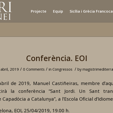
Projecte
Equip
Sicília i Grècia Francoc
Conferència. EOI
/
/
/
 abril, 2019
0 Comments
in
Congressos
by
magistrimediterra
Abril de 2019, Manuel Castiñeiras, membre d’aq
tirà la conferència “Sant Jordi. Un Sant tran
 Capadòcia a Catalunya”, a l’Escola Oficial d’Idiom
celona, EOI, 25/04/2019, 19.00 h.