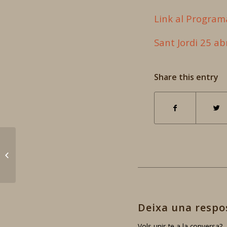
Link al Program
Sant Jordi 25 ab
Share this entry
Comunicació XI European
Symposium on Religious Art,
Conservation and Restoration...
Deixa una respo
Vols unir-te a la conversa?