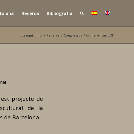
atalana
Recerca
Bibliografía
Ets aquí:
Inici
/
Recerca
/
Congressos
/
Conferència. EOI
nei
uest projecte de
scultural de la
es de Barcelona.